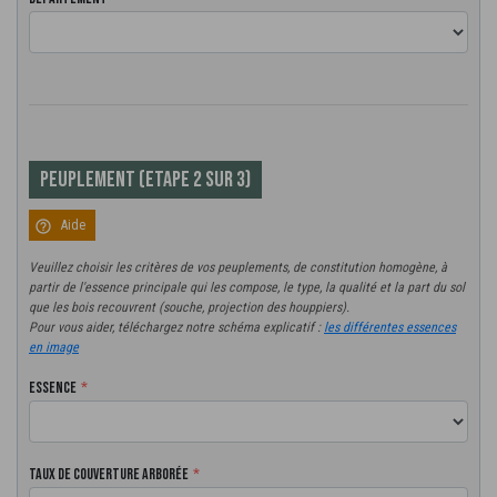
Peuplement (Etape 2 sur 3)
help_outline
Aide
Veuillez choisir les critères de vos peuplements, de constitution homogène, à
partir de l'essence principale qui les compose, le type, la qualité et la part du sol
que les bois recouvrent (souche, projection des houppiers).
Pour vous aider, téléchargez notre schéma explicatif :
les différentes essences
en image
Essence
Taux de couverture arborée