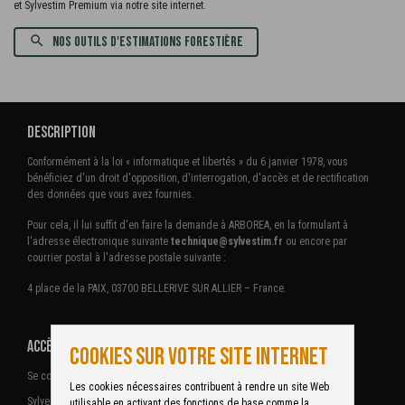
et Sylvestim Premium via notre site internet.
search
NOS OUTILS D'ESTIMATIONS FORESTIÈRE
DESCRIPTION
Conformément à la loi « informatique et libertés » du 6 janvier 1978, vous
bénéficiez d'un droit d'opposition, d'interrogation, d'accès et de rectification
des données que vous avez fournies.
Pour cela, il lui suffit d'en faire la demande à ARBOREA, en la formulant à
l'adresse électronique suivante
technique@sylvestim.fr
ou encore par
courrier postal à l'adresse postale suivante :
4 place de la PAIX, 03700 BELLERIVE SUR ALLIER – France.
ACCÈS RAPIDES
Cookies sur votre site internet
Se connecter
/
Créer un compte
Les cookies nécessaires contribuent à rendre un site Web
Sylvestim confiance
utilisable en activant des fonctions de base comme la