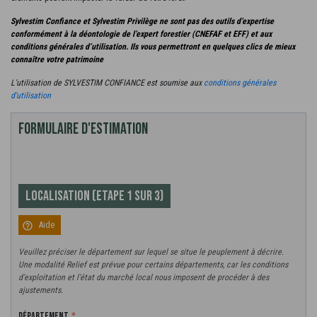
Sylvestim Confiance et Sylvestim Privilège ne sont pas des outils d’expertise
conformément à la déontologie de l’expert forestier (CNEFAF et EFF) et aux
conditions générales d’utilisation. Ils vous permettront en quelques clics de mieux
Estimer votre forêt
arrow_forward_ios
connaître votre patrimoine
Mes demandes
arrow_forward_ios
L'utilisation de SYLVESTIM CONFIANCE est soumise aux
conditions générales
d'utilisation
Formulaire d'estimation
Faire une demande d'expertise
arrow_forward_ios
LOCALISATION (Etape 1 sur 3)
Mes demandes
arrow_forward_ios
help_outline
Aide
Veuillez préciser le département sur lequel se situe le peuplement à décrire.
Une modalité Relief est prévue pour certains départements, car les conditions
d'exploitation et l'état du marché local nous imposent de procéder à des
ajustements.
Département