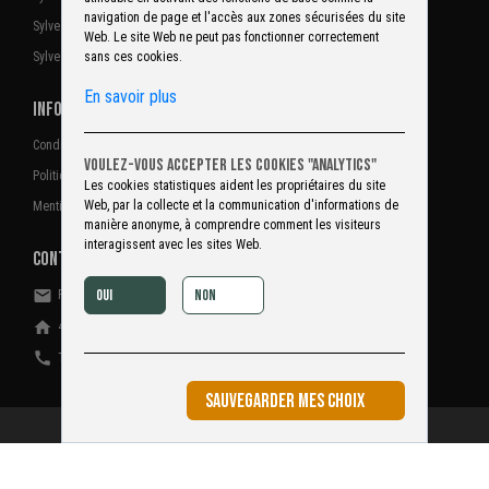
navigation de page et l'accès aux zones sécurisées du site
Sylvestim privilège
Web. Le site Web ne peut pas fonctionner correctement
Sylvestim premium
sans ces cookies.
En savoir plus
INFORMATIONS
Conditions générales d'utilisation
Voulez-vous accepter les cookies "Analytics"
Politique de confidentialité
Les cookies statistiques aident les propriétaires du site
Web, par la collecte et la communication d'informations de
Mentions légales
manière anonyme, à comprendre comment les visiteurs
interagissent avec les sites Web.
CONTACTEZ-NOUS
email
Oui
Non
Formulaire de contact
home
4 place de la PAIX, 03700 BELLERIVE SUR ALLIER – France
call
Tél : 04 70 97 89 89
SAUVEGARDER MES CHOIX
ARBOREA Copyright © 2021
Blizz
- Tous droits réservés