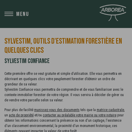
MENU
Retourner à l'accueil
home
SYLVESTIM, OUTILS D'ESTIMATION FORESTIÈRE EN
Nous contacter
mail
QUELQUES CLICS
SYLVESTIM CONFIANCE
Se connecter
arrow_forward_ios
Cette première offre se veut gratuite et simple d’utilisation. Elle vous permettra en
décrivant en quelques clics votre peuplement forestier d’obtenir un ordre de
Créer un compte
arrow_forward_ios
grandeur de sa valeur.
Sylvestim Confiance vous permettra de comprendre et de vous familiariser avec le
contexte immobilier forestier de votre région. Il vous servira à décider de gérer ou
de vendre votre parcelle selon sa valeur.
Pour plus de facilité
munissez-vous des documents
tels que la
matrice cadastrale
,
Estimer votre peuplement
arrow_forward_ios
un
acte de propriété
et/ou
contacter au préalable votre mairie ou votre notaire
pour
obtenir les informations concernant la présence ou non d'un captage, l'existence
d'un classement environnemental, la proximité d'un monument historique, ces
éléments pouvant impacter la valeur de votre forêt.